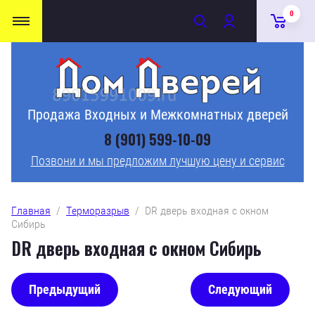
0
Продажа Входных и Межкомнатных дверей
8 (901) 599-10-09
Позвони и мы предложим лучшую цену и сервис
Главная
  /  
Терморазрыв
  /  DR дверь входная с окном 
Сибирь
DR дверь входная с окном Сибирь
Предыдущий
Следующий