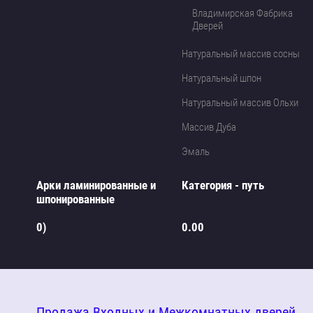
Владимирская Фабрика
Дверей
Натуральный массив сосны
Натуральный шпон
Натуральный массив Ольхи
Массив Дуба
Эмаль
Арки ламинированные и
Категория - путь
шпонированные
0)
0.00
Продажа Входных и Межкомнатных дверей