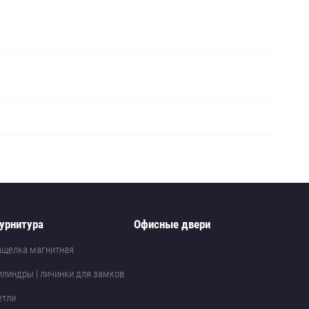
урнитура
Офисные двери
ащелка магнитная
илиндры | личинки для замков
етли