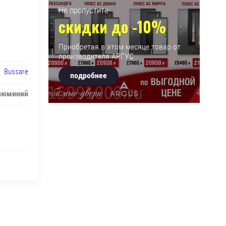
Не пропустите
скидки до -10%
Приобретая в этом месяце товар от
производителя АРГУС
Bussare
подробнее
люминий