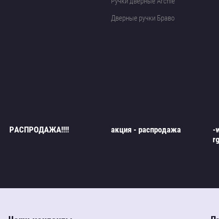
Ручки дверные Archie
Дверные ручки Браво
РАСПРОДАЖА!!!!
акция - распродажа
-
r