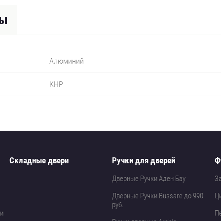
вы
Алюминий
КНР
Складные двери
Ручки для дверей
Ф
Дверные Ручки Аден Бау
З
Дверные Ручки Bussare до 990
Ц
руб.
и
П