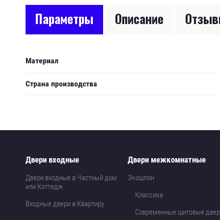
Параметры
Описание
Отзы
Материал
Страна производства
Двери входные
Двери межкомнатные
Двери входные в Частный дом
Экошпон
или Коттедж
Классика
Входные двери в Квартиру
Современные щитовые двер