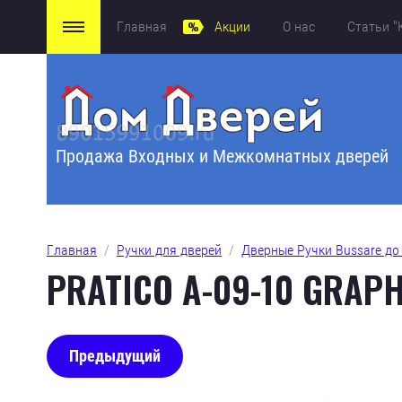
Главная
Акции
О нас
Статьи "
Продажа Входных и Межкомнатных дверей
Главная
  /  
Ручки для дверей
  /  
Дверные Ручки Bussare до 
PRATICO A-09-10 GRAPH
Предыдущий