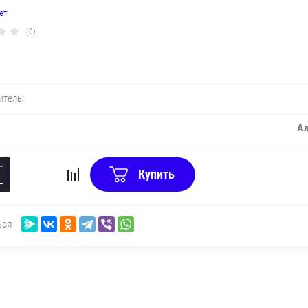
ет
(0)
итель:
А
+
Купить
−
ься