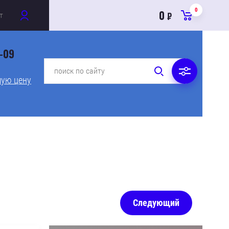
0
0
т
₽
0-09
ую цену
Следующий