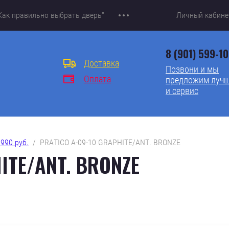
Как правильно выбрать дверь"
Личный кабине
8 (901) 599-1
Доставка
Позвони и мы
Оплата
предложим лучш
и сервис
990 руб.
  /  PRATICO A-09-10 GRAPHITE/ANT. BRONZE
ITE/ANT. BRONZE