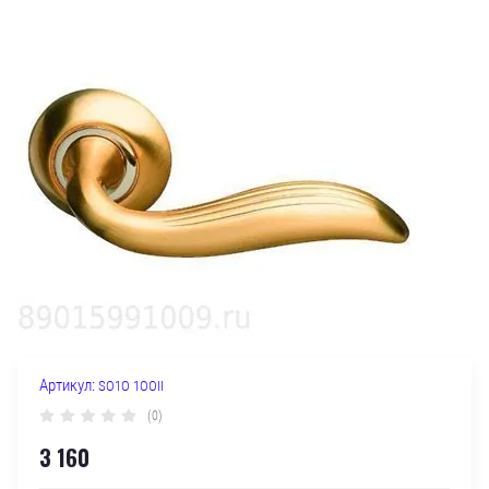
Артикул:
SO1O 1OOII
(0)
3 160