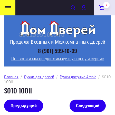
0
Продажа Входных и Межкомнатных дверей
8 (901) 599-10-09
Позвони и мы предложим лучшую цену и сервис
Главная
  /  
Ручки для дверей
  /  
Ручки дверные Archie
  /  SO1O 
1OOII
SO1O 1OOII
Предыдущий
Следующий